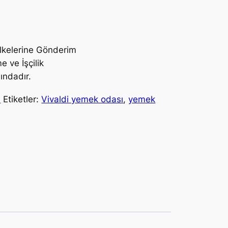
lkelerine Gönderim
e ve İşçilik
ındadır.
ı
Etiketler:
Vivaldi yemek odası
,
yemek