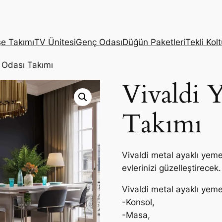
e Takımı
TV Ünitesi
Genç Odası
Düğün Paketleri
Tekli Kol
 Odası Takımı
Vivaldi 
Takımı
Vivaldi metal ayaklı yem
evlerinizi güzelleştirecek.
Vivaldi metal ayaklı yem
-Konsol,
-Masa,