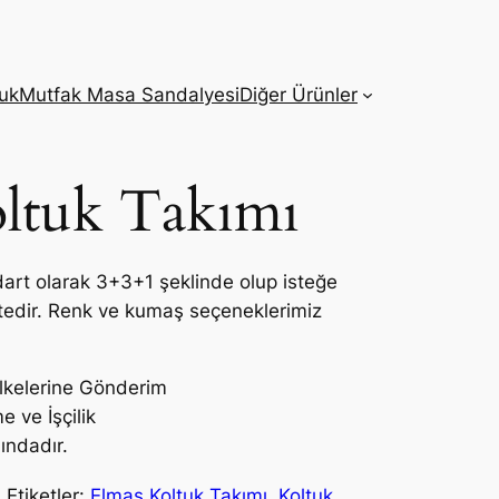
tuk
Mutfak Masa Sandalyesi
Diğer Ürünler
ltuk Takımı
dart olarak 3+3+1 şeklinde olup isteğe
tedir. Renk ve kumaş seçeneklerimiz
lkelerine Gönderim
e ve İşçilik
ındadır.
ı
Etiketler:
Elmas Koltuk Takımı
,
Koltuk