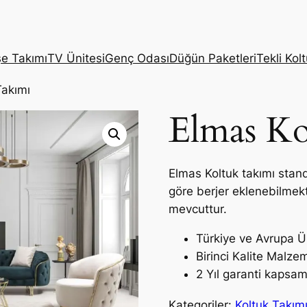
e Takımı
TV Ünitesi
Genç Odası
Düğün Paketleri
Tekli Kol
Takımı
Elmas Ko
Elmas Koltuk takımı stan
göre berjer eklenebilmek
mevcuttur.
Türkiye ve Avrupa Ü
Birinci Kalite Malzem
2 Yıl garanti kapsam
Kategoriler:
Koltuk Takım