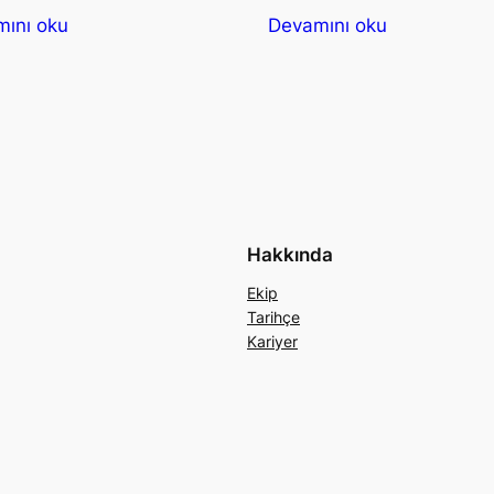
ını oku
Devamını oku
Hakkında
Ekip
Tarihçe
Kariyer